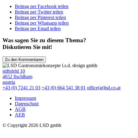
Beitrag per Facebook teilen
Beitrag per Twitter teilen
Beitrag per Pinterest teilen
Beitrag per Whatsapp teilen
Beitrag per Email teilen
Was sagen Sie zu diesem Thema?
Diskutieren Sie mit!
Zu den Kommentaren
l.s.d. design gmbh
stiftsfeld 10
4652 fischlham
austria
+43 (0) 7241 21 03
+43 (0) 664 541 38 01
office(at)lsd.co.at
Impressum
Datenschutz
AGB
AEB
© Copyright 2026 LSD gmbh