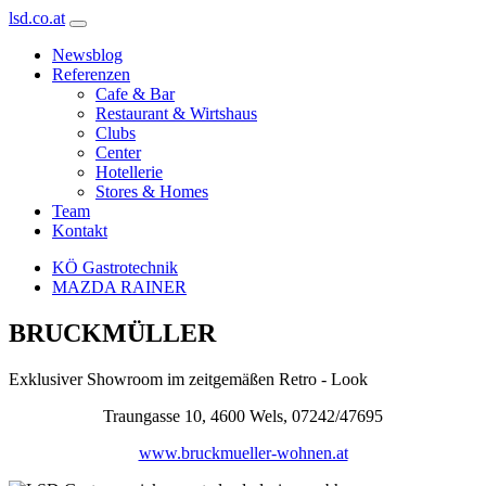
lsd.co.at
Newsblog
Referenzen
Cafe & Bar
Restaurant & Wirtshaus
Clubs
Center
Hotellerie
Stores & Homes
Team
Kontakt
KÖ Gastrotechnik
MAZDA RAINER
BRUCKMÜLLER
Exklusiver Showroom im zeitgemäßen Retro - Look
Traungasse 10, 4600 Wels, 07242/47695
www.bruckmueller-wohnen.at