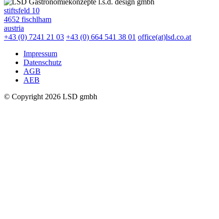
l.s.d. design gmbh
stiftsfeld 10
4652 fischlham
austria
+43 (0) 7241 21 03
+43 (0) 664 541 38 01
office(at)lsd.co.at
Impressum
Datenschutz
AGB
AEB
© Copyright 2026 LSD gmbh