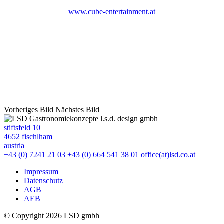
www.cube-entertainment.at
Vorheriges Bild
Nächstes Bild
l.s.d. design gmbh
stiftsfeld 10
4652 fischlham
austria
+43 (0) 7241 21 03
+43 (0) 664 541 38 01
office(at)lsd.co.at
Impressum
Datenschutz
AGB
AEB
© Copyright 2026 LSD gmbh