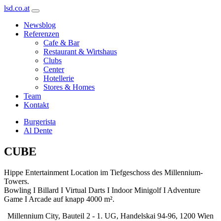
lsd.co.at
Newsblog
Referenzen
Cafe & Bar
Restaurant & Wirtshaus
Clubs
Center
Hotellerie
Stores & Homes
Team
Kontakt
Burgerista
Al Dente
CUBE
Hippe Entertainment Location im Tiefgeschoss des Millennium-
Towers.
Bowling I Billard I Virtual Darts I Indoor Minigolf I Adventure
Game I Arcade auf knapp 4000 m².
Millennium City, Bauteil 2 - 1. UG, Handelskai 94-96, 1200 Wien